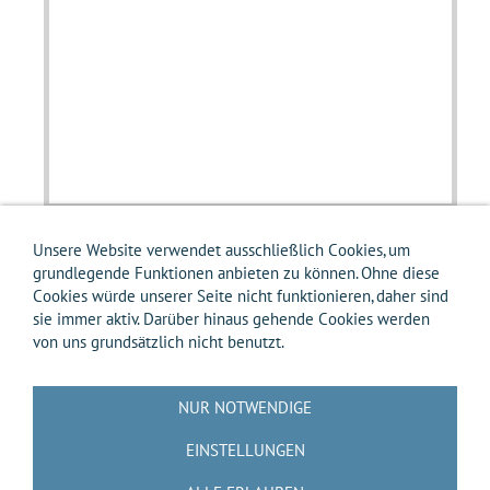
Unsere Website verwendet ausschließlich Cookies, um
grundlegende Funktionen anbieten zu können. Ohne diese
Cookies würde unserer Seite nicht funktionieren, daher sind
sie immer aktiv. Darüber hinaus gehende Cookies werden
von uns grundsätzlich nicht benutzt.
Impressum
AGB
Widerrufsbelehrung
Widerrufsformular
Versandkosten-Info
Zahlungsarten-Info
Hilfe
Datenschutz
NUR NOTWENDIGE
Batterierücknahme
Entsorgung gemäß Verpackungsverordnung
Über uns
EINSTELLUNGEN
Kontakt / Anfrage
Cookies