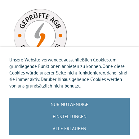
Unsere Website verwendet ausschließlich Cookies, um
grundlegende Funktionen anbieten zu können. Ohne diese
Cookies würde unserer Seite nicht funktionieren, daher sind
sie immer aktiv. Darüber hinaus gehende Cookies werden
von uns grundsätzlich nicht benutzt.
Impressum
AGB
Widerrufsbelehrung
Widerrufsformular
Versandkosten-Info
Zahlungsarten-Info
Hilfe
Datenschutz
NUR NOTWENDIGE
Batterierücknahme
Entsorgung gemäß Verpackungsverordnung
Über uns
EINSTELLUNGEN
Kontakt / Anfrage
Cookies
ALLE ERLAUBEN
🟨📝 VERTRAG WIDERRUFEN 📝🟨